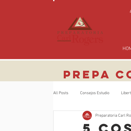
HO
PREPA C
All Posts
Consejos Estudio
Liber
Preparatoria Carl R
5 CO