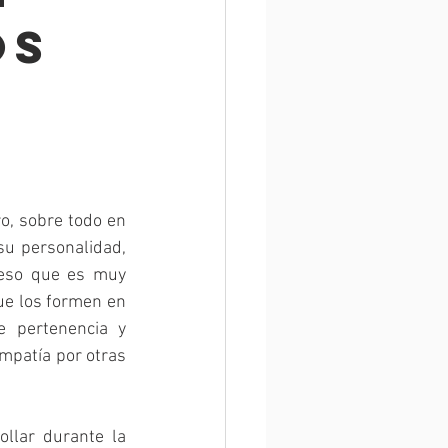
OS
, sobre todo en 
u personalidad, 
eso que es muy 
e los formen en 
 pertenencia y 
patía por otras 
llar durante la 