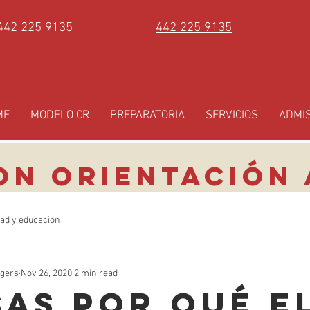
442 225 9135
442 225 9135
ME
MODELO CR
PREPARATORIA
SERVICIOS
ADMI
ON ORIENTACIÓN 
tad y educación
ogers
Nov 26, 2020
2 min read
SAS POR QUÉ E