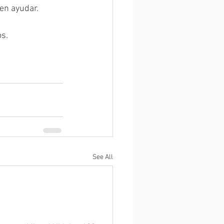
en ayudar.
os.
See All
Ubicación