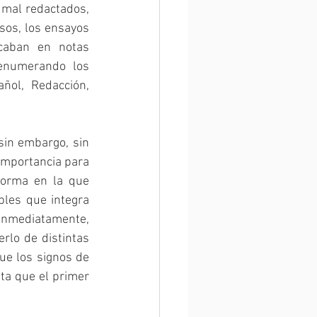
mal redactados, 
os, los ensayos 
caban en notas 
enumerando los 
ol, Redacción, 
in embargo, sin 
importancia para 
forma en la que 
bles que integra 
nmediatamente, 
rlo de distintas 
e los signos de 
a que el primer 