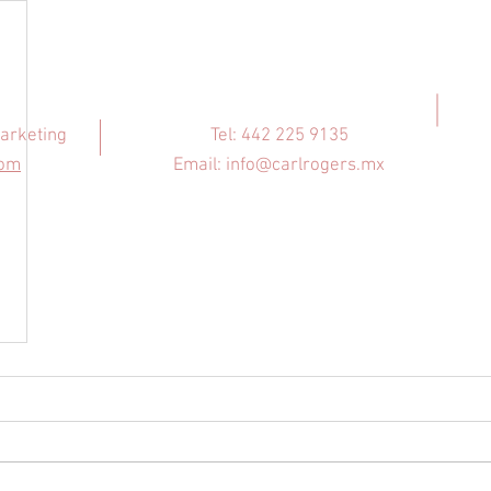
Contáctenos
arketing
Tel: 442 225 9135
com
Email:
info@carlrogers.mx
AVISO DE PRIVACIDAD​