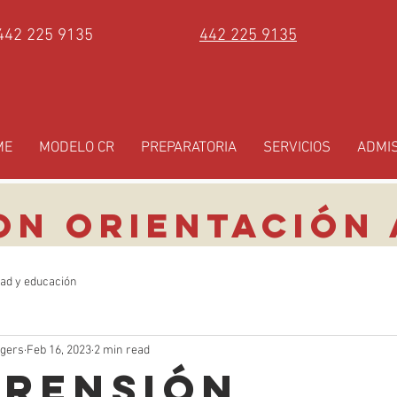
442 225 9135
442 225 9135
ME
MODELO CR
PREPARATORIA
SERVICIOS
ADMI
ON ORIENTACIÓN 
tad y educación
ogers
Feb 16, 2023
2 min read
rensión