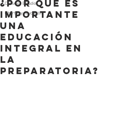
¿Por qué es
Consejos Estudio
importante
Libertad y educación
una
educación
integral en
la
Preparatoria?