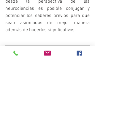
desde la perspectiva de las 
neurociencias es posible conjugar y 
potenciar los saberes previos para que 
sean asimilados de mejor manera 
además de hacerlos significativos. 
El centro de todo acto educativo debe ser 
el estudiante con todas sus 
implicaciones, por lo mismo es 
importante conocer todos estos 
elementos que influyen en distintos 
grados para el desarrollo del potencial 
del estudiante. Cada uno es único en el 
innumerable dinamismo que existe entre 
sus dimensiones. 