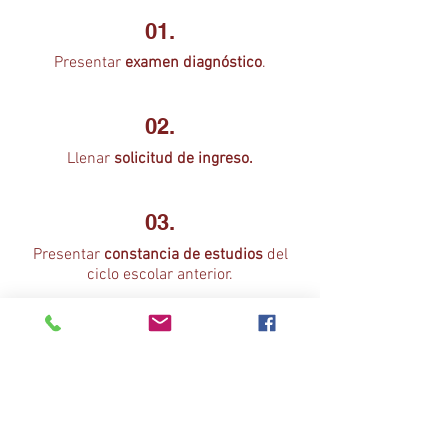
01.
Presentar
examen diagnóstico
.
02.
Llenar
solicitud de ingreso.
03.
Presentar
constancia de estudios
del
ciclo escolar anterior.
04.
Acta de nacimie
nto
, original y copia (el
original será devuelto después de
cotejar los documentos).