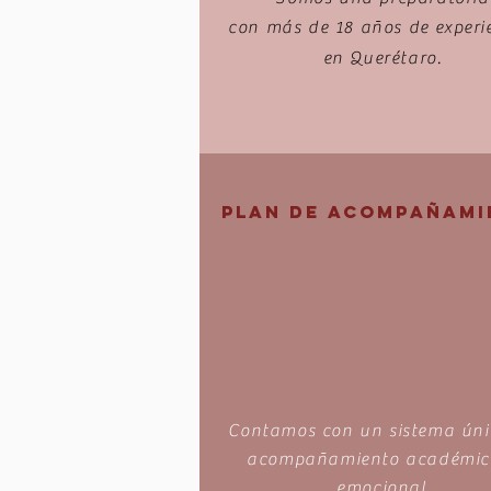
con más de 18 años de
experi
en Querétaro.
PLAN DE ACOMPAÑAMI
Contamos con un sistema úni
acompañamiento académic
emocional