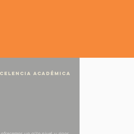
CELENCIA ACADÉMICA
 ofrecemos un alto nivel y rigor