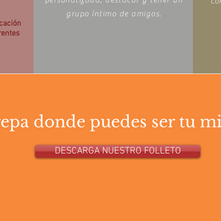
personalizada, destacar y tener un
co
grupo íntimo de amigos.
cación
rentes
repa donde puedes ser tu m
DESCARGA NUESTRO FOLLETO