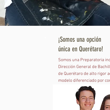
¡Somos una opción
única en Querétaro!
Somos una Preparatoria inc
Dirección General de Bachil
de Querétaro de alto rigor 
modelo diferenciado por co