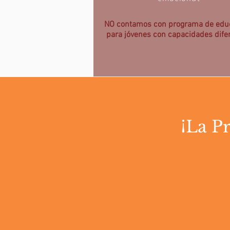
NO contamos con programa de edu
para jóvenes con capacidades dife
¡La P