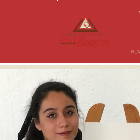
HO
PREPA C