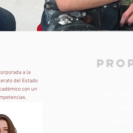
Pro
orporada a la
lerato del Estado
académico con un
Acompa
mpetencias.
es
hacia