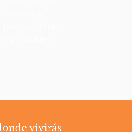
, cultivando su
, corazón y
d para un futuro
posibilidades.
donde vivirás