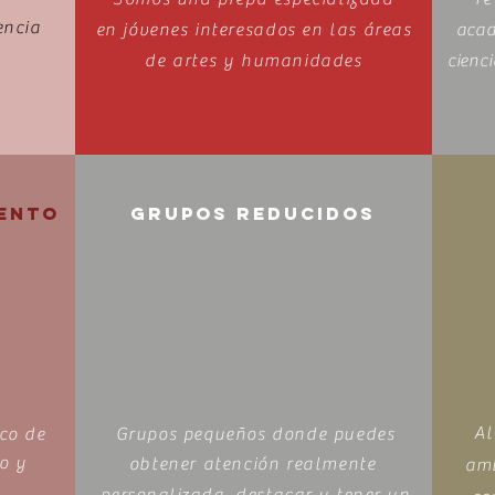
encia
en jóvenes interesados en las áreas
acad
de artes y humanidades
cienc
ENTO
GRUPOS REDUCIDOS
Al
co de
Grupos pequeños donde puedes
o y
obtener atención realmente
amb