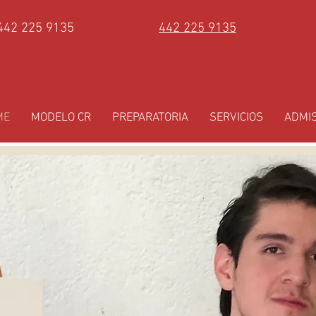
442 225 9135
442 225 9135
ME
MODELO CR
PREPARATORIA
SERVICIOS
ADMI
ON ORIENTACIÓN 