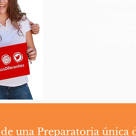
potencial
mente
creativida
lleno de 
de una Preparatoria única 