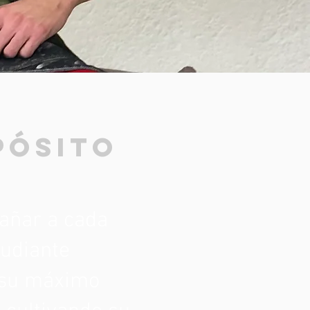
pósito
ñar a cada
tudiante
 su máximo