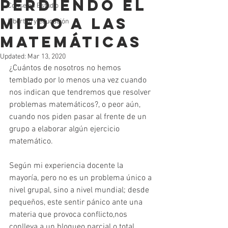
Perdiendo el
Consejos Estudio
Miedo a las
Libertad y educación
Matemáticas
Updated:
Mar 13, 2020
¿Cuántos de nosotros no hemos 
temblado por lo menos una vez cuando 
nos indican que tendremos que resolver 
problemas matemáticos?, o peor aún, 
cuando nos piden pasar al frente de un 
grupo a elaborar algún ejercicio 
matemático.
Según mi experiencia docente la 
mayoría, pero no es un problema único a 
nivel grupal, sino a nivel mundial; desde 
pequeños, este sentir pánico ante una 
materia que provoca conflicto,nos 
conlleva a un bloqueo parcial o total, 