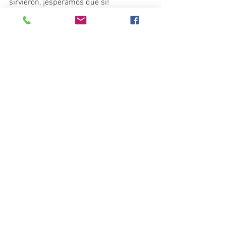
sirvieron, ¡esperamos que sí!
See All
Recent Posts